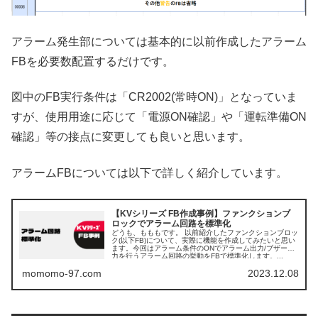
アラーム発生部については基本的に以前作成したアラーム
FBを必要数配置するだけです。
図中のFB実行条件は「CR2002(常時ON)」となっていま
すが、使用用途に応じて「電源ON確認」や「運転準備ON
確認」等の接点に変更しても良いと思います。
アラームFBについては以下で詳しく紹介しています。
【KVシリーズ FB作成事例】ファンクションブ
ロックでアラーム回路を標準化
どうも、もももです。 以前紹介したファンクションブロッ
ク(以下FB)について、実際に機能を作成してみたいと思い
ます。今回はアラーム条件のONでアラーム出力/ブザー出
力を行うアラーム回路の挙動をFBで標準化します。...
momomo-97.com
2023.12.08