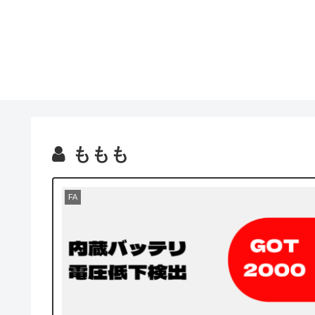
ももも
FA