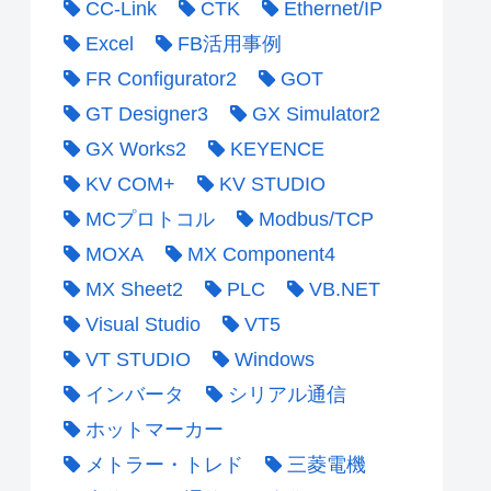
CC-Link
CTK
Ethernet/IP
Excel
FB活用事例
FR Configurator2
GOT
GT Designer3
GX Simulator2
GX Works2
KEYENCE
KV COM+
KV STUDIO
MCプロトコル
Modbus/TCP
MOXA
MX Component4
MX Sheet2
PLC
VB.NET
Visual Studio
VT5
VT STUDIO
Windows
インバータ
シリアル通信
ホットマーカー
メトラー・トレド
三菱電機