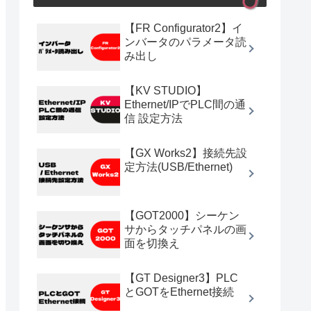
【FR Configurator2】イ
ンバータのパラメータ読
み出し
【KV STUDIO】
Ethernet/IPでPLC間の通
信 設定方法
【GX Works2】接続先設
定方法(USB/Ethernet)
【GOT2000】シーケン
サからタッチパネルの画
面を切換え
【GT Designer3】PLC
とGOTをEthernet接続