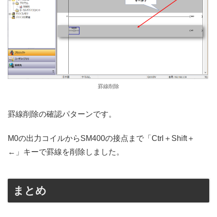
罫線削除
罫線削除の確認パターンです。
M0の出力コイルからSM400の接点まで「Ctrl＋Shift＋
←」キーで罫線を削除しました。
まとめ