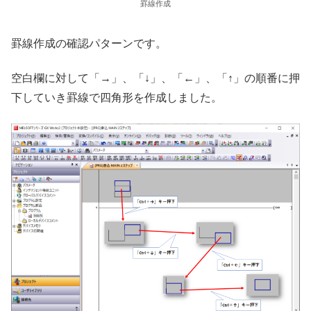
罫線作成
罫線作成の確認パターンです。
空白欄に対して「→」、「↓」、「←」、「↑」の順番に押
下していき罫線で四角形を作成しました。