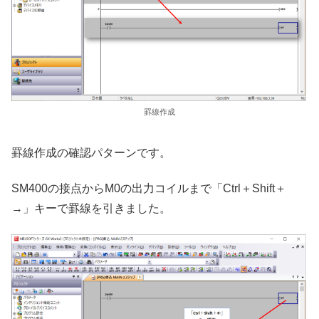
罫線作成
罫線作成の確認パターンです。
SM400の接点からM0の出力コイルまで「Ctrl＋Shift＋
→」キーで罫線を引きました。