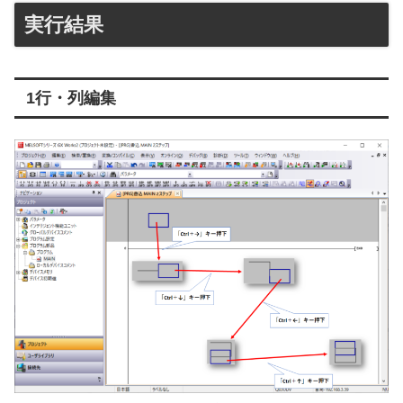
実行結果
1行・列編集