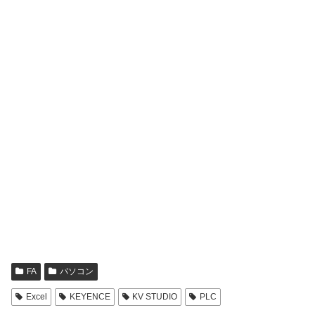
FA
パソコン
Excel
KEYENCE
KV STUDIO
PLC